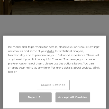
DISFRUTE DE UNA
Belmond and its partners (for details, please click on ‘Cookie Settings’)
GASTRONOMÍA
use cookies and some of your
data
for statistical analysis,
functionality and to personalise your Belmond experience. These will
SENSACIONAL Y
only be set if you click ‘Accept All Cookies’. To manage your cookie
preferences or reject them, please use the options below. You can
BAILE AL RITMO DEL
change your mind at any time. For more details about cookies,
click
here>
PERÚ EN UN
FASCINANTE VIAJE A
Cookie Settings
LOS ANDES
Reject All
Accept All Cookies