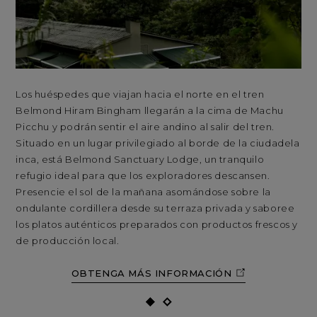
Los huéspedes que viajan hacia el norte en el tren
En 
Belmond Hiram Bingham llegarán a la cima de Machu
Va
Picchu y podrán sentir el aire andino al salir del tren.
Sag
Situado en un lugar privilegiado al borde de la ciudadela
y a
inca, está Belmond Sanctuary Lodge, un tranquilo
esp
refugio ideal para que los exploradores descansen.
rel
Presencie el sol de la mañana asomándose sobre la
ext
ondulante cordillera desde su terraza privada y saboree
Ura
los platos auténticos preparados con productos frescos y
la 
de producción local.
OBTENGA MÁS INFORMACIÓN