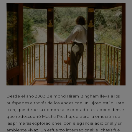
Desde el año 2003 Belmond Hiram Bingham lleva a los
De
huéspedes a través de los Andes con un lujoso estilo. Este
hué
tren, que debe su nombre al explorador estadounidense
tr
que redescubrió Machu Picchu, celebra la emoción de
qu
las primeras exploraciones, con elegancia adicional y un
las
ambiente vivaz. Un esfuerzo internacional: el chasis fue
amb