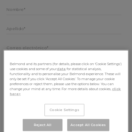
Nombre*
Apellido*
Correo electrónico*
Teléfono
Belmond and its partners (for details, please click on ‘Cookie Settings’)
use cookies and some of your
data
for statistical analysis,
functionality and to personalise your Belmond experience. These will
Teléfono celular
only be set if you click ‘Accept All Cookies’. To manage your cookie
preferences or reject them, please use the options below. You can
change your mind at any time. For more details about cookies,
click
here>
Portfolio de Belmond *
Cookie Settings
Topic*
Reject All
Accept All Cookies