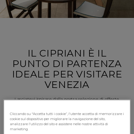
IL CIPRIANI È IL
PUNTO DI PARTENZA
IDEALE PER VISITARE
VENEZIA
Lasciatevi ispirare dalla nostra selezione di offerte
esclusive e iniziate a organizzare le vostre prossime
vacanze in Italia.
Cliccando su “Accetta tutti i cookie”, l'utente accetta di memorizzare i
cookie sul dispositivo per migliorare la navigazione del sito,
analizzare l'utilizzo del sito e assistere nelle nostre attività di
marketing.