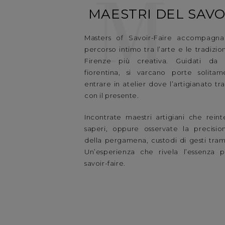
M
MAESTRI DEL SAVO
Masters of Savoir-Faire accompagna 
percorso intimo tra l’arte e le tradizi
Firenze più creativa. Guidati da B
fiorentina, si varcano porte solita
entrare in atelier dove l’artigianato tr
con il presente.
Incontrate maestri artigiani che reint
saperi, oppure osservate la precisio
della pergamena, custodi di gesti tram
Un’esperienza che rivela l’essenza p
savoir-faire.