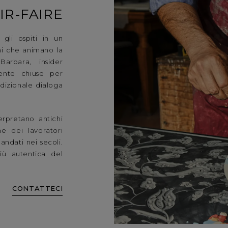
IR-FAIRE
gli ospiti in un
oni che animano la
arbara, insider
mente chiuse per
adizionale dialoga
erpretano antichi
ne dei lavoratori
andati nei secoli.
iù autentica del
CONTATTECI