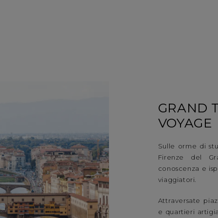
GRAND T
VOYAGE
Sulle orme di stud
Firenze del Gr
conoscenza e isp
viaggiatori.
Attraversate pia
e quartieri artigi