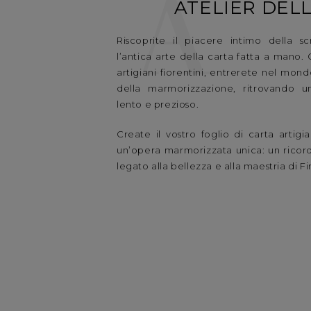
A
ATELIER DEL
Riscoprite il piacere intimo della scr
l’antica arte della carta fatta a mano. 
artigiani fiorentini, entrerete nel mond
della marmorizzazione, ritrovando u
lento e prezioso.
Create il vostro foglio di carta artigi
un’opera marmorizzata unica: un ricor
legato alla bellezza e alla maestria di F