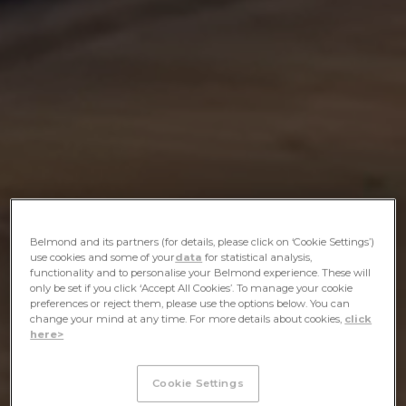
Belmond and its partners (for details, please click on ‘Cookie Settings’)
use cookies and some of your
data
for statistical analysis,
functionality and to personalise your Belmond experience. These will
only be set if you click ‘Accept All Cookies’. To manage your cookie
preferences or reject them, please use the options below. You can
change your mind at any time. For more details about cookies,
click
here>
Cookie Settings