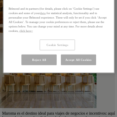
Belmond and its partners (for details, please click on ‘Cookie Settings’) use
cookies and some of your
data
for statistical analysis, functionality and to
personalise your Belmond experience. These will only be set if you click ‘Accept
All Cookies’. To manage your cookie preferences or reject them, please use the
options below. You can change your mind at any time. For more details about
cookies,
click here>
Cookie Settings
Reject All
Accept All Cookies
Maroma es el destino ideal para viajes de negocios e incentivos: aquí