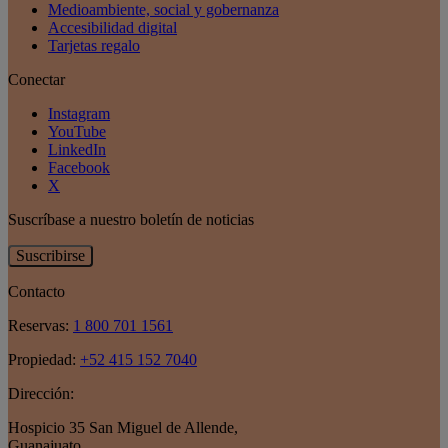
Medioambiente, social y gobernanza
Accesibilidad digital
Tarjetas regalo
Conectar
Instagram
YouTube
LinkedIn
Facebook
X
Suscríbase a nuestro boletín de noticias
Suscribirse
Contacto
Reservas:
1 800 701 1561
Propiedad:
+52 415 152 7040
Dirección:
Hospicio 35 San Miguel de Allende
,
Guanajuato
,