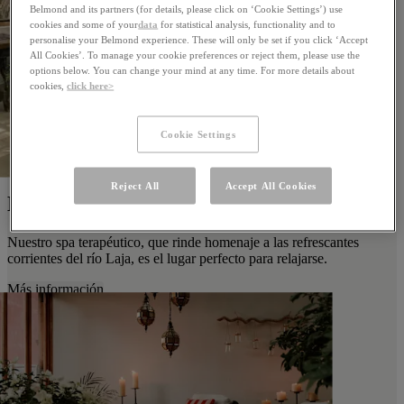
Belmond and its partners (for details, please click on ‘Cookie Settings’) use
cookies and some of your
data
for statistical analysis, functionality and to
personalise your Belmond experience. These will only be set if you click ‘Accept
All Cookies’. To manage your cookie preferences or reject them, please use the
options below. You can change your mind at any time. For more details about
cookies,
click here>
Cookie Settings
Reject All
Accept All Cookies
Laja Spa
Nuestro spa terapéutico, que rinde homenaje a las refrescantes
corrientes del río Laja, es el lugar perfecto para relajarse.
Más información