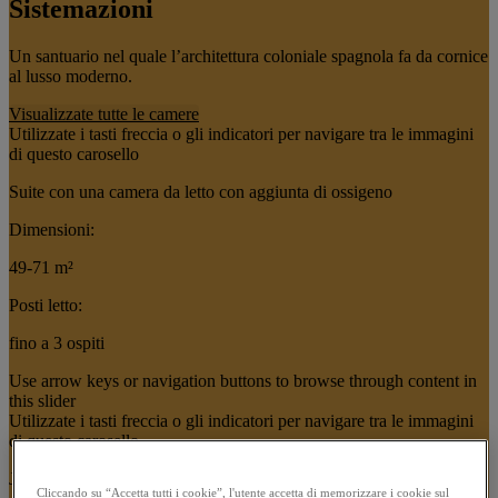
Sistemazioni
Un santuario nel quale l’architettura coloniale spagnola fa da cornice
al lusso moderno.
Visualizzate tutte le camere
Utilizzate i tasti freccia o gli indicatori per navigare tra le immagini
di questo carosello
Suite con una camera da letto con aggiunta di ossigeno
Dimensioni:
49-71 m²
Posti letto:
fino a 3 ospiti
Use arrow keys or navigation buttons to browse through content in
this slider
Utilizzate i tasti freccia o gli indicatori per navigare tra le immagini
di questo carosello
Junior Suite
Cliccando su “Accetta tutti i cookie”, l'utente accetta di memorizzare i cookie sul