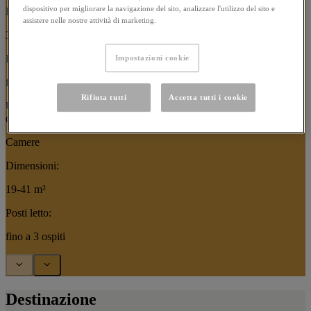
dispositivo per migliorare la navigazione del sito, analizzare l'utilizzo del sito e
Dimensioni:
assistere nelle nostre attività di marketing.
31-47 m²
Posti letto:
Impostazioni cookie
fino a 3 ospiti
Rifiuta tutti
Accetta tutti i cookie
Utilizzate i tasti freccia o gli indicatori per navigare tra le immagini
di questo carosello
Camere
Dimensioni:
19-41 m²
Posti letto:
fino a 3 ospiti
Destinazione