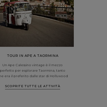
TOUR IN APE A TAORMINA
Un Ape Calessino vintage è il mezzo
perfetto per esplorare Taormina, tanto
he era il preferito dalle star di Hollywood
che visitavano la città. Lasciatevi
SCOPRITE TUTTE LE ATTIVITÀ
accompagnare dal vostro autista tra le
strade di Taormina per un tour in vero
stile dolce vita.