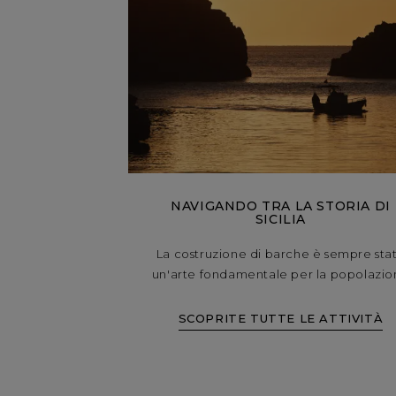
NAVIGANDO TRA LA STORIA DI
SICILIA
La costruzione di barche è sempre sta
un'arte fondamentale per la popolazi
marinara di Sicilia. Navigate verso Ac
Trezza per incontrare la famiglia
SCOPRITE TUTTE LE ATTIVITÀ
Rodolico, gli ultimi maestri d'ascia rima
sul territorio, poi continuate verso Cata
dove pranzerete in un antico palazz