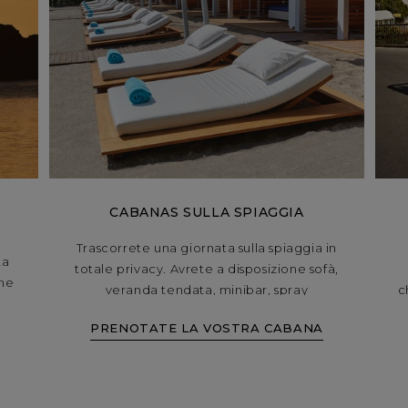
CABANAS SULLA SPIAGGIA
Trascorrete una giornata sulla spiaggia in
ta
totale privacy. Avrete a disposizione sofà,
one
veranda tendata, minibar, spray
c
i
rinfrescante di acqua Evian e wi-fi, oltre
PRENOTATE LA VOSTRA CABANA
ad un cameriere dedicato che vi
sti
coccolerà con bevande rinfrescanti e
nia
frutta fresca. Non vorrete più andare via.
o