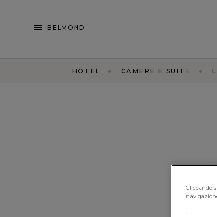
BELMOND
HOTEL
CAMERE E SUITE
L
Cliccando su
navigazione 