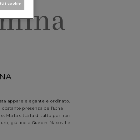
mina
tti i cookie
INA
vista appare elegante e ordinato.
La costante presenza dell’Etna
 Ma la città fa di tutto per non
uro, giù fino a Giardini Naxos. Le