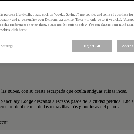
ts partners (for details, please click on ‘Cookie Settings’) use cookies and some of your
data
for 
ctionality and to personalise your Belmond experience. These will only be set if you click ‘Accept
ookie preferences or reject them, please use the options below. You can change your mind at a
 cookies,
click here>
 Settings
Reject All
Accept 
s nubes, con su cresta escarpada que oculta antiguas ruinas incas.
 Sanctuary Lodge descansa a escasos pasos de la ciudad perdida. Encla
 el umbral de una de las maravillas más grandiosas del planeta.
icchu