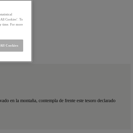
statistical
 All Cookies’. To
ny time. For more
All Cookies
vado en la montaña, contempla de frente este tesoro declarado