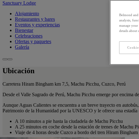
Sanctuary Lodge
Alojamiento
Belmond and i
Restaurantes y bares
analysis, fun
Eventos y experiencias
manage your c
Bienestar
details about
Celebraciones
Ofertas y paquetes
Galería
Cookie
Ubicación
Carretera Hiram Bingham km 7,5, Machu Picchu, Cuzco, Perú
Desde el Valle Sagrado de Perú, Machu Picchu emerge por encima de la
Aunque Aguas Calientes se encuentra a un breve trayecto en autobús,
Patrimonio de la Humanidad por la UNESCO y le ofrece una estadía en
A 10 minutos a pie hasta la ciudadela de Machu Picchu
A 25 minutos en coche desde la estación de trenes de Machu P
Viaje de 4 horas desde Cuzco a bordo del tren Hiram Bingham