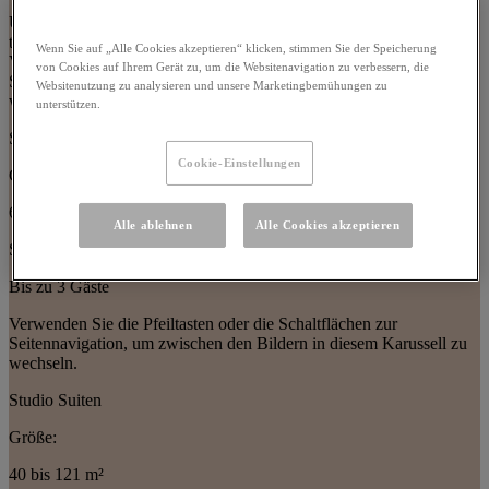
Use arrow keys or navigation buttons to browse through content in
this slider
Wenn Sie auf „Alle Cookies akzeptieren“ klicken, stimmen Sie der Speicherung
Verwenden Sie die Pfeiltasten oder die Schaltflächen zur
von Cookies auf Ihrem Gerät zu, um die Websitenavigation zu verbessern, die
Seitennavigation, um zwischen den Bildern in diesem Karussell zu
Websitenutzung zu analysieren und unsere Marketingbemühungen zu
wechseln.
unterstützen.
Suiten mit einem Schlafzimmer
Cookie-Einstellungen
Größe:
62 bis 68 m²
Alle ablehnen
Alle Cookies akzeptieren
Schlafplätze:
Bis zu 3 Gäste
Verwenden Sie die Pfeiltasten oder die Schaltflächen zur
Seitennavigation, um zwischen den Bildern in diesem Karussell zu
wechseln.
Studio Suiten
Größe:
40 bis 121 m²