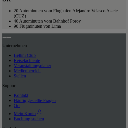
20 Autominuten vom Flughafen Alejandro Velasco Astete
(CUZ)
40 Autominuten vom Bahnhof Poroy
90 Flugminuten von Lima
Unternehmen
Bellini Club
Reisefachleute
Veranstaltungsplaner
Medienbereich
Stellen
Support
Kontakt
Häufig gestellte Fragen
Ort
Mein Konto
Buchung suchen