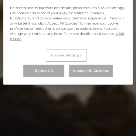
Belmond and its partners (for details, please click on ‘Cookie Settings’)
use cookies and some of your
data
for statistical analysis,
functionality and to personalise your Belmond experience. These will
only be set if you click ‘Accept All Cookies’. To manage your cookie
preferences or reject them, please use the options below. You can
change your mind at any time. For more details about cookies,
click
here>
Cookie Settings
Reject All
Accept All Cookies