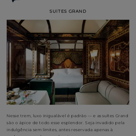
SUÍTES GRAND
Nesse trem, luxo inigualável é padrão — e as suítes Grand
Nos
são o ápice de todo esse esplendor. Seja invadido pela
uma
indulgência sem limites, antes reservada apenas à
mad