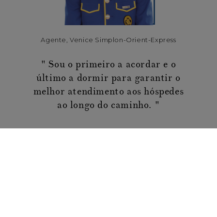
Agente, Venice Simplon-Orient-Express
Sou o primeiro a acordar e o
último a dormir para garantir o
melhor atendimento aos hóspedes
ao longo do caminho.
UMA JORNADA
VISUAL
Confira cada detalhe do nosso trem histórico.