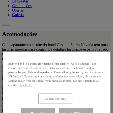
Bem-estar
Celebrações
Ofertas
Galeria
Acomodações
Cada apartamento e suíte do hotel Casa de Sierra Nevada tem uma
história singular para contar. Os detalhes históricos ecoam o legado
da região, enquanto confortos contemporâneos asseguram uma
estadia memorável.
Belmond and its partners (for details, please click on ‘Cookie Settings’) use
Acomodações
cookies and some of your
data
for statistical analysis, functionality and to
personalise your Belmond experience. These will only be set if you click ‘Accept
Suítes Signature
All Cookies’. To manage your cookie preferences or reject them, please use the
options below. You can change your mind at any time. For more details about
cookies,
click here>
Nossas três Suítes Signature conferem vistas cativantes para a
Parroquia, e ainda piscinas de imersão privativas em um terraço
privativo.
Cookie Settings
Ver as Suítes Signature
Use as setas do teclado ou os botões de paginação para navegar
Reject All
Accept All Cookies