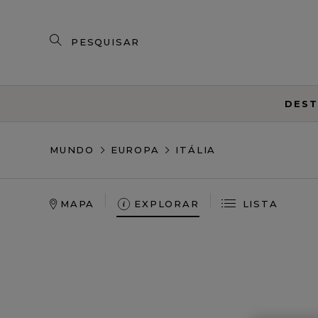
Pesquise
nossos
produtos
DEST
MUNDO
EUROPA
ITÁLIA
MAPA
EXPLORAR
LISTA
Um novo renascimento
italiano
Deixe-se seduzir pela luz dourada sobre