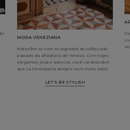
A
 do
De
MODA VENEZIANA
co
ar
Maravilhe-se com os segredos do sofisticado
passado da alfaiataria de Veneza. Com trajes
elegantes, joias e adornos, você vai descobrir
que La Serenissima sempre teve muito estilo.
LET'S BE STYLISH