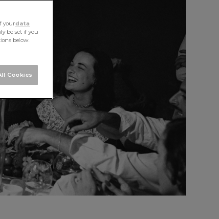
f your
data
y be set if you
tions below.
ll Cookies