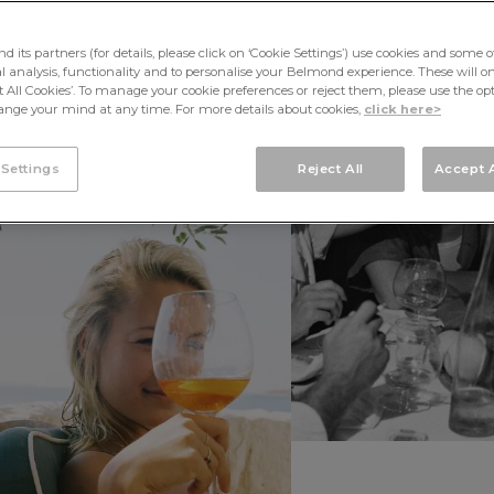
its partners (for details, please click on ‘Cookie Settings’) use cookies and some o
cal analysis, functionality and to personalise your Belmond experience. These will onl
pt All Cookies’. To manage your cookie preferences or reject them, please use the op
nge your mind at any time. For more details about cookies,
click here>
 Settings
Reject All
Accept A