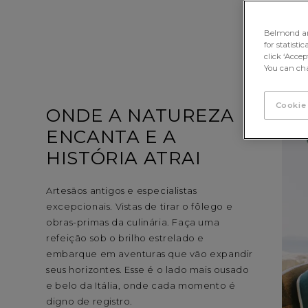
as colinas da Toscana. Acalme o calor da
pele bronzeada após longos dias na Costa
Belmond and 
Amalfitana. Perca a noção do tempo
for statisti
explorando as florestas da Sicília. Do
click ‘Acce
You can cha
romance do velho mundo à alegria do
abraço da natureza… é hora de se
apaixonar pela Itália. Tudo. De. Novo.
Cookie
ONDE A NATUREZA
ENCANTA E A
HISTÓRIA ATRAI
Artesãos antigos e especialistas
excepcionais. Vistas de tirar o fôlego e
obras-primas da culinária. Faça uma
refeição sob o brilho estrelado e
embarque em aventuras que vão expandir
seus horizontes. Esse é o lado mais ousado
e belo da Itália, onde cada momento é
digno de registro.