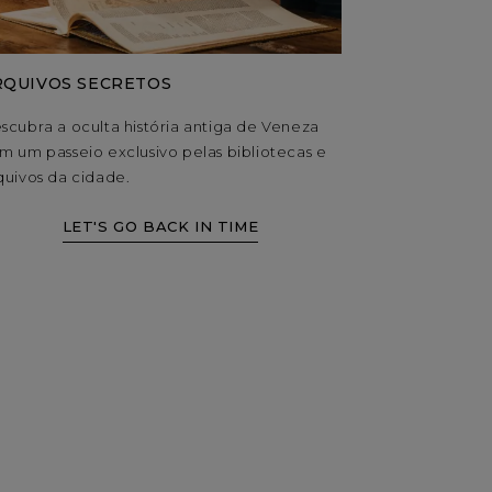
RQUIVOS SECRETOS
OBSERVAÇÃ
scubra a oculta história antiga de Veneza
Encante-se co
m um passeio exclusivo pelas bibliotecas e
castelo tosc
quivos da cidade.
melhores locai
no céu noturn
LET'S GO BACK IN TIME