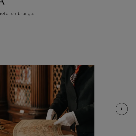
A
mete lembranças
TOSCANA