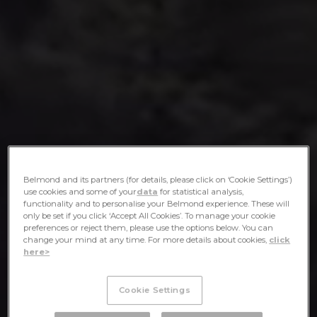
Belmond and its partners (for details, please click on ‘Cookie Settings’)
use cookies and some of your
data
for statistical analysis,
functionality and to personalise your Belmond experience. These will
only be set if you click ‘Accept All Cookies’. To manage your cookie
preferences or reject them, please use the options below. You can
change your mind at any time. For more details about cookies,
click
here>
Cookie Settings