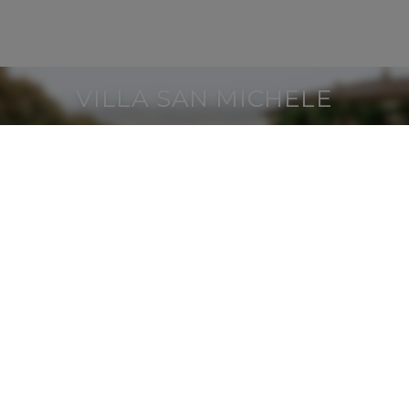
VILLA SAN MICHELE
0 MINUTOS 59 SEGUNDOS
Reproduzir o vídeo com audiodescrição
SOBRE A VILLA SAN
MICHELE