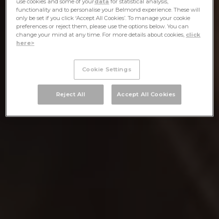
use cookies and some of your
data
for statistical analysis,
functionality and to personalise your Belmond experience. These will
only be set if you click ‘Accept All Cookies’. To manage your cookie
preferences or reject them, please use the options below. You can
change your mind at any time. For more details about cookies,
click
here>
Cookie Settings
Reject All
Accept All Cookies