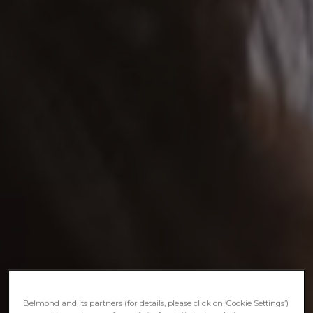
Belmond and its partners (for details, please click on ‘Cookie Settings’)