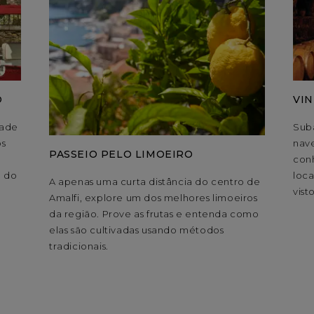
O
VIN
dade
Suba
os
nave
PASSEIO PELO LIMOEIRO
conh
a do
loc
A apenas uma curta distância do centro de
vist
Amalfi, explore um dos melhores limoeiros
da região. Prove as frutas e entenda como
elas são cultivadas usando métodos
tradicionais.