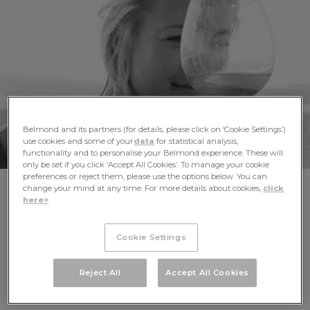
ESPANHA
PORTUGAL
Entre em um mundo de romance
atemporal e beleza sem limites
Belmond and its partners (for details, please click on ‘Cookie Settings’)
use cookies and some of your
data
for statistical analysis,
Maravilhe-se com o dramático céu escocês de sua
functionality and to personalise your Belmond experience. These will
only be set if you click ‘Accept All Cookies’. To manage your cookie
luxuosa cabine. Recline-se a bordo de uma balsa
preferences or reject them, please use the options below. You can
de luxo, admirando as vinhas de Champagne.
change your mind at any time. For more details about cookies,
click
RENDA-SE A UMA TERRA REPLETA
Hospede-se em um antigo mosteiro medieval, a
here>
poucos metros dos dramas e intrigas de Florença.
DE CONTRASTES FASCINANTES
Planeje sua aventura na Europa conosco.
Cookie Settings
Vamos fugir para um lugar onde a arquitetura palaciana
é essencial e os trilhos do trem tecem memórias por
Reject All
Accept All Cookies
montanhas cobertas de neve. Veja os séculos de história
acenaram a cada curva e atenda ao chamado das ricas