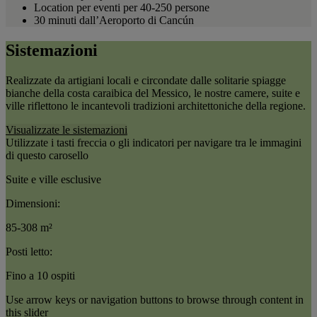
Location per eventi per 40-250 persone
30 minuti dall’Aeroporto di Cancún
Sistemazioni
Realizzate da artigiani locali e circondate dalle solitarie spiagge
bianche della costa caraibica del Messico, le nostre camere, suite e
ville riflettono le incantevoli tradizioni architettoniche della regione.
Visualizzate le sistemazioni
Utilizzate i tasti freccia o gli indicatori per navigare tra le immagini
di questo carosello
Suite e ville esclusive
Dimensioni:
85-308 m²
Posti letto:
Fino a 10 ospiti
Use arrow keys or navigation buttons to browse through content in
this slider