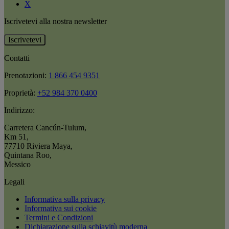
X
Iscrivetevi alla nostra newsletter
Iscrivetevi
Contatti
Prenotazioni:
1 866 454 9351
Proprietà:
+52 984 370 0400
Indirizzo:
Carretera Cancún-Tulum
,
Km 51
,
77710 Riviera Maya
,
Quintana Roo
,
Messico
Legali
Informativa sulla privacy
Informativa sui cookie
Termini e Condizioni
Dichiarazione sulla schiavitù moderna