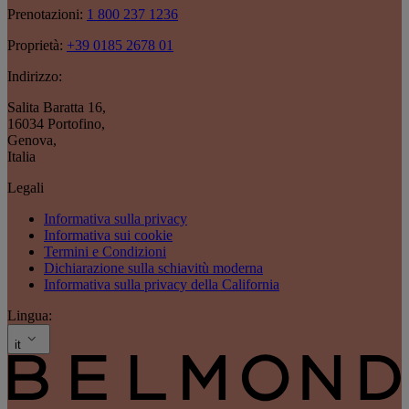
Prenotazioni:
1 800 237 1236
Proprietà:
+39 0185 2678 01
Indirizzo:
Salita Baratta 16
,
16034 Portofino
,
Genova
,
Italia
Legali
Informativa sulla privacy
Informativa sui cookie
Termini e Condizioni
Dichiarazione sulla schiavitù moderna
Informativa sulla privacy della California
Lingua:
it