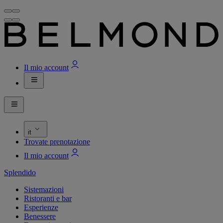
Il mio account
it
Trovate prenotazione
Il mio account
Splendido
Sistemazioni
Ristoranti e bar
Esperienze
Benessere