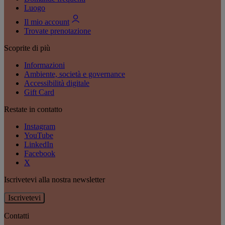
Luogo
Il mio account
Trovate prenotazione
Scoprite di più
Informazioni
Ambiente, società e governance
Accessibilità digitale
Gift Card
Restate in contatto
Instagram
YouTube
LinkedIn
Facebook
X
Iscrivetevi alla nostra newsletter
Iscrivetevi
Contatti