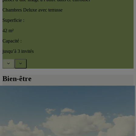
Chambres Deluxe avec terrasse
Superficie :
42 m²
Capacité :
jusqu’à 3 invités
Bien-être