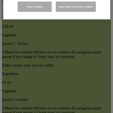
passer d’une image à l’autre dans ce carrousel
Tout refuser
Autoriser tous les cookies
Villa
Superficie :
220 m²
Capacité :
jusqu’à 7 invités
Utilisez les touches fléchées ou les boutons de navigation pour
passer d’une image à l’autre dans ce carrousel
Suites Junior avec vue sur jardin
Superficie :
92 m²
Capacité :
jusqu’à 3 invités
Utilisez les touches fléchées ou les boutons de navigation pour
passer d’une image à l’autre dans ce carrousel