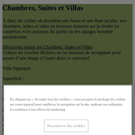
Chambres, Suites et Villas
À flanc de colline où abondent une faune et une flore locales, nos
chambres, suites et villas en terrasses donnent sur la rivière en
contrebas et les pelouses du jardin où des alpagas broutent
paisiblement.
Découvrez toutes les Chambres, Suites et Villas
Utilisez les touches fléchées ou les boutons de navigation pour
passer d’une image à l’autre dans ce carrousel
Villa Signature
Superficie :
330 m²
Capacité :
En cliquant sur « Accepter tous les cookies », vous acceptez le stockage de cookies
sur votre appareil pour améliorer la navigation sur le site, analyser son utilisation
jusqu’à 7 invités
et contribuer à nos efforts de marketing.
Use arrow keys or navigation buttons to browse through content in
this slider
Paramètres des cookies
Utilisez les touches fléchées ou les boutons de navigation pour