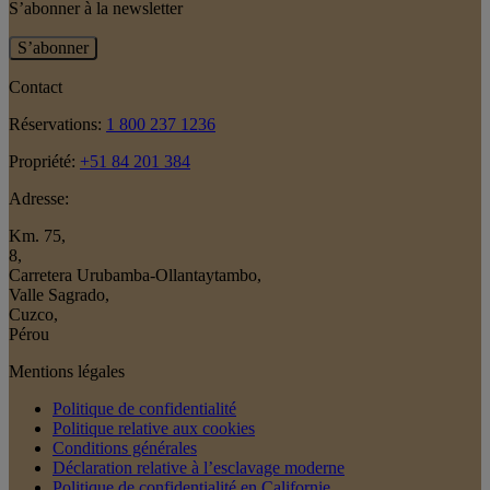
S’abonner à la newsletter
S’abonner
Contact
Réservations:
1 800 237 1236
Propriété:
+51 84 201 384
Adresse:
Km. 75
,
8
,
Carretera Urubamba-Ollantaytambo
,
Valle Sagrado
,
Cuzco
,
Pérou
Mentions légales
Politique de confidentialité
Politique relative aux cookies
Conditions générales
Déclaration relative à l’esclavage moderne
Politique de confidentialité en Californie