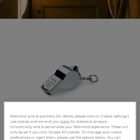
Deguste los
Belmond and its partners (for details, please click on ‘Cookie Settings’)
use cookies and some of your
data
for statistical analysis,
Lujos
functionality and to personalise your Belmond experience. These will
only be set if you click ‘Accept All Cookies’. To manage your cookie
preferences or reject them, please use the options below. You can