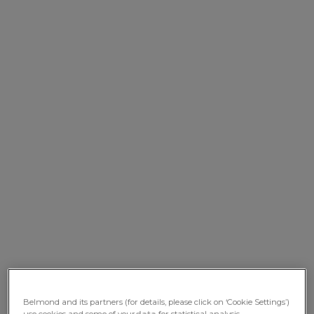
Belmond and its partners (for details, please click on ‘Cookie Settings’)
use cookies and some of your
data
for statistical analysis,