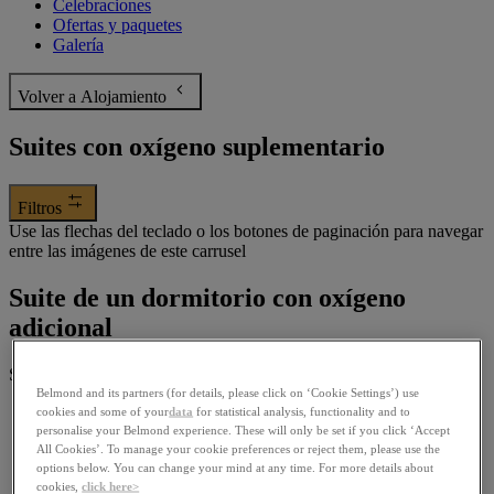
Celebraciones
Ofertas y paquetes
Galería
Volver a Alojamiento
Suites con oxígeno suplementario
Filtros
Use las flechas del teclado o los botones de paginación para navegar
entre las imágenes de este carrusel
Suite de un dormitorio con oxígeno
adicional
Suites con oxígeno suplementario
Belmond and its partners (for details, please click on ‘Cookie Settings’) use
1 cama king size, Capacidad: 3
cookies and some of your
data
for statistical analysis, functionality and to
personalise your Belmond experience. These will only be set if you click ‘Accept
49-71 m²
All Cookies’. To manage your cookie preferences or reject them, please use the
1 cama king size
options below. You can change your mind at any time. For more details about
cookies,
click here>
Capacidad: 3