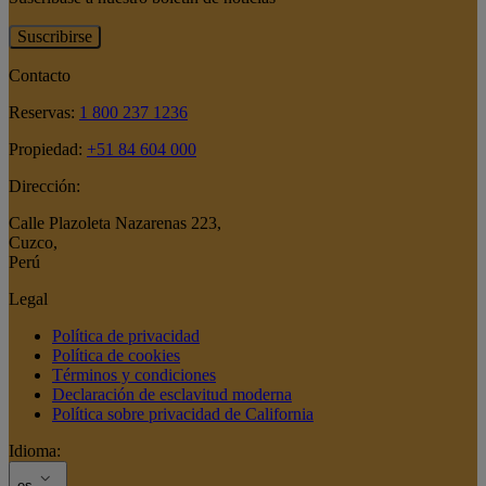
Suscribirse
Contacto
Reservas:
1 800 237 1236
Propiedad:
+51 84 604 000
Dirección:
Calle Plazoleta Nazarenas 223
,
Cuzco
,
Perú
Legal
Política de privacidad
Política de cookies
Términos y condiciones
Declaración de esclavitud moderna
Política sobre privacidad de California
Idioma:
es