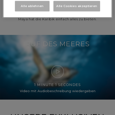
oder Abendessen im Kerzenschein steht – lass dich vom
Alle ablehnen
Alle Cookies akzeptieren
Inselleben mitreißen. Vom kosmopolitischen St. Martin
über das elegante Anguilla bis zur malerischen Riviera
Maya hat die Karibik einfach alles zu bieten.
RUF DES MEERES
1 MINUTE 1 SECONDES
Video mit Audiobeschreibung wiedergeben