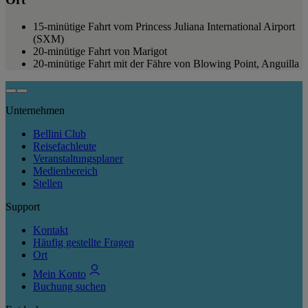
15-minütige Fahrt vom Princess Juliana International Airport
(SXM)
20-minütige Fahrt von Marigot
20-minütige Fahrt mit der Fähre von Blowing Point, Anguilla
Unternehmen
Bellini Club
Reisefachleute
Veranstaltungsplaner
Medienbereich
Stellen
Support
Kontakt
Häufig gestellte Fragen
Ort
Mein Konto
Buchung suchen