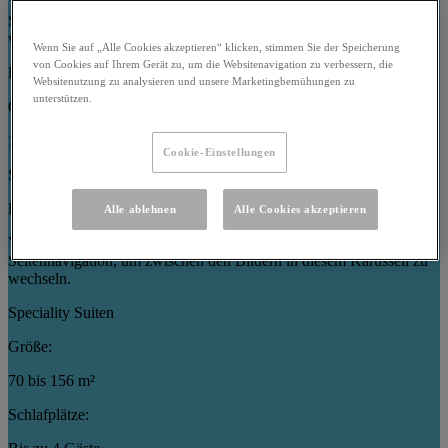
Verwenden Sie die Pfeiltasten oder die Schaltflächen zur
Seitennavigation, um zwischen den Bildern in diesem Karussell zu
wechseln.
Wenn Sie auf „Alle Cookies akzeptieren“ klicken, stimmen Sie der Speicherung
von Cookies auf Ihrem Gerät zu, um die Websitenavigation zu verbessern, die
Bungalows mit drei Schlafzimmern
Websitenutzung zu analysieren und unsere Marketingbemühungen zu
unterstützen.
Größe:
121 bis 186 m²
Cookie-Einstellungen
Schlafplätze:
Bis zu 7 Gäste
Alle ablehnen
Alle Cookies akzeptieren
Verwenden Sie die Pfeiltasten oder die Schaltflächen zur
Seitennavigation, um zwischen den Bildern in diesem Karussell zu
wechseln.
Speciality Suiten
Größe:
70 bis 156 m²
Schlafplätze: