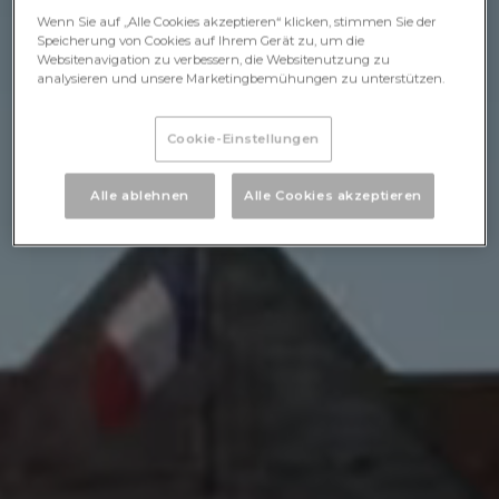
Wenn Sie auf „Alle Cookies akzeptieren“ klicken, stimmen Sie der
Speicherung von Cookies auf Ihrem Gerät zu, um die
Websitenavigation zu verbessern, die Websitenutzung zu
analysieren und unsere Marketingbemühungen zu unterstützen.
Cookie-Einstellungen
Alle ablehnen
Alle Cookies akzeptieren