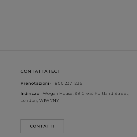
CONTATTATECI
Prenotazioni
·
1 800 237 1236
Indirizzo
· Wogan House, 99 Great Portland Street,
London, W1W 7NY
CONTATTI