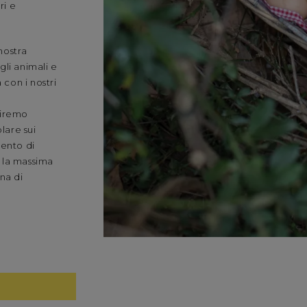
ri e
nostra
gli animali e
 con i nostri
e
niremo
lare sui
mento di
 la massima
na di