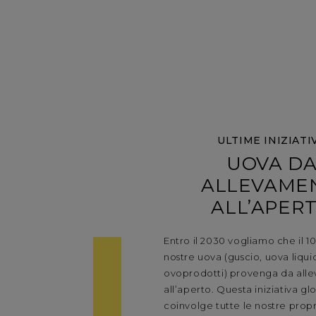
ULTIME INIZIATI
UOVA D
ALLEVAME
ALL’APER
Entro il 2030 vogliamo che il 1
nostre uova (guscio, uova liqui
ovoprodotti) provenga da all
all’aperto. Questa iniziativa gl
coinvolge tutte le nostre propr