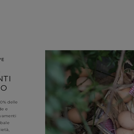
VE
A
NTI
TO
00% delle
de e
evamenti
obale
ietà,