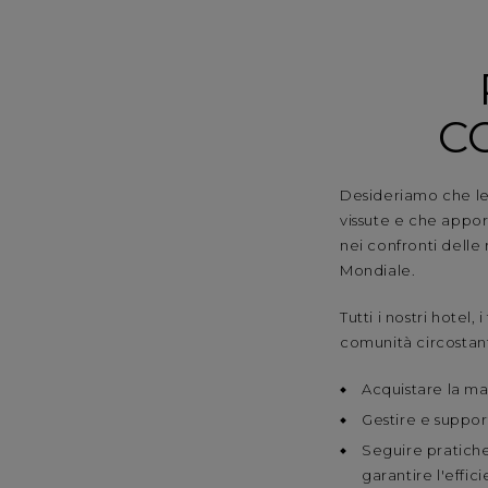
C
Desideriamo che le
vissute e che appor
nei confronti delle 
Mondiale.
Tutti i nostri hotel,
comunità circostanti
Acquistare la mag
Gestire e suppo
Seguire pratiche
garantire l'effi