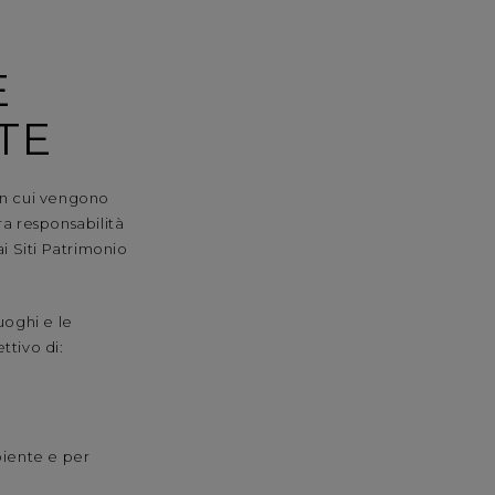
E
TE
in cui vengono
a responsabilità
ai Siti Patrimonio
luoghi e le
ttivo di:
biente e per