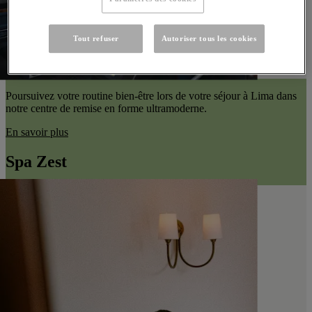
Tout refuser
Autoriser tous les cookies
Poursuivez votre routine bien-être lors de votre séjour à Lima dans
notre centre de remise en forme ultramoderne.
En savoir plus
Spa Zest