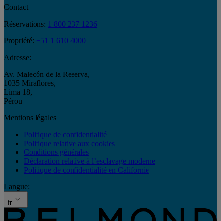
Contact
Réservations:
1 800 237 1236
Propriété:
+51 1 610 4000
Adresse:
Av. Malecón de la Reserva
,
1035 Miraflores
,
Lima 18
,
Pérou
Mentions légales
Politique de confidentialité
Politique relative aux cookies
Conditions générales
Déclaration relative à l’esclavage moderne
Politique de confidentialité en Californie
Langue:
fr