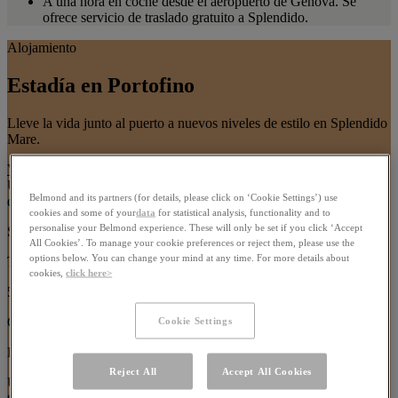
A una hora en coche desde el aeropuerto de Génova. Se
ofrece servicio de traslado gratuito a Splendido.
Alojamiento
Estadía en Portofino
Lleve la vida junto al puerto a nuevos niveles de estilo en Splendido
Mare.
Ver todos los alojamientos
Use las flechas del teclado o los botones de paginación para navegar
Belmond and its partners (for details, please click on ‘Cookie Settings’) use
entre las imágenes de este carrusel
cookies and some of your
data
for statistical analysis, functionality and to
personalise your Belmond experience. These will only be set if you click ‘Accept
Suite Ava Gardner
All Cookies’. To manage your cookie preferences or reject them, please use the
options below. You can change your mind at any time. For more details about
Tamaño:
cookies,
click here>
51 m²
Capacidad:
Cookie Settings
Hasta 3 huéspedes
Reject All
Accept All Cookies
Use arrow keys or navigation buttons to browse through content in