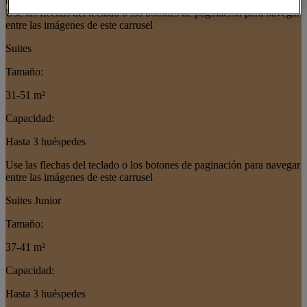
this slider
Use las flechas del teclado o los botones de paginación para navegar
entre las imágenes de este carrusel
Suites
Tamaño:
31-51 m²
Capacidad:
Hasta 3 huéspedes
Use las flechas del teclado o los botones de paginación para navegar
entre las imágenes de este carrusel
Suites Junior
Tamaño:
37-41 m²
Capacidad:
Hasta 3 huéspedes