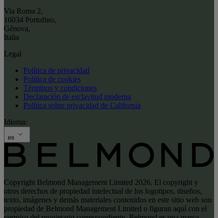
Via Roma 2
,
16034 Portofino
,
Génova
,
Italia
Legal
Política de privacidad
Política de cookies
Términos y condiciones
Declaración de esclavitud moderna
Política sobre privacidad de California
Idioma:
es
Copyright Belmond Management Limited 2026. El copyright y
otros derechos de propiedad intelectual de los logotipos, diseños,
texto, imágenes y demás materiales contenidos en este sitio web son
propiedad de Belmond Management Limited o figuran aquí con el
permiso del propietario correspondiente. Belmond es una marca