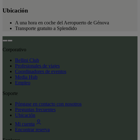
Ubicación
A una hora en coche del Aeropuerto de Génova
Transporte gratuito a Splendido
Corporativo
Bellini Club
Profesionales de viajes
Coordinadores de eventos
Media Hub
Empleo
Soporte
Póngase en contacto con nosotros
Preguntas frecuentes
Ubicación
Mi cuenta
Encontrar reserva