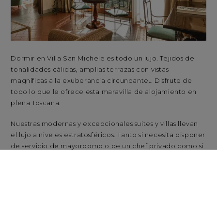
Dormir en Villa San Michele es todo un lujo. Tejidos de
tonalidades cálidas, amplias terrazas con vistas
magníficas a la exuberancia circundante… Disfrute de
todo lo que le ofrece esta maravilla de alojamiento en
plena Toscana.
Nuestras modernas y excepcionales suites y villas llevan
el lujo a niveles estratosféricos. Tanto si necesita disponer
de servicio de mayordomo o de un chef privado como si
quiere probar vinos añejos seleccionados por nuestro
sumiller, le damos la bienvenida al lugar donde los sueños
se hacen realidad.