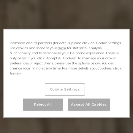
Belmond and its partners (for details, please click on ‘Cookie Settings’)
use cookies and some of your
data
for statistical analysis,
functionality and to personalise your Belmond experience. These will
only be set if you click ‘Accept All Cookies’. To manage your cookie
preferences or reject them, please use the options below. You can
change your mind at any time. For more details about cookies,
click
here>
Cookie Settings
Reject All
Accept All Cookies