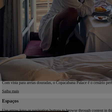
Com vista para areias douradas, o Copacabana Palace é o cenário per
Saiba mais
Espaços
Use arrow keys or navigation buttons to browse through content in thi