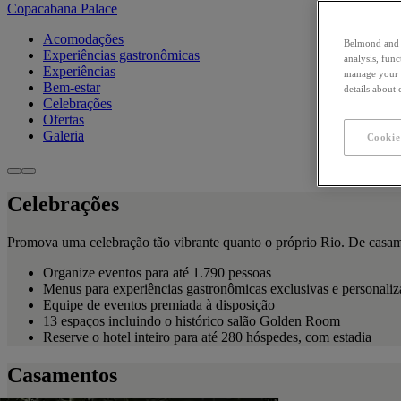
Copacabana Palace
Acomodações
Belmond and i
Experiências gastronômicas
analysis, fun
Experiências
manage your c
Bem-estar
details about
Celebrações
Ofertas
Galeria
Cookie
Celebrações
Promova uma celebração tão vibrante quanto o próprio Rio. De casame
Organize eventos para até 1.790 pessoas
Menus para experiências gastronômicas exclusivas e personali
Equipe de eventos premiada à disposição
13 espaços incluindo o histórico salão Golden Room
Reserve o hotel inteiro para até 280 hóspedes, com estadia
Casamentos