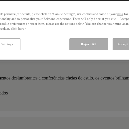
ts partners (for details, please click on ‘Cookie Settings’) use cookies and some of your
data
for 
ctionality and to personalise your Belmond experience. These will only be set if you click ‘Accept
ookie preferences or reject them, please use the options below. You can change your mind at a
 cookies,
click here>
 Settings
Reject All
Accept 
ntos deslumbrantes a conferências cheias de estilo, os eventos brilh
zados