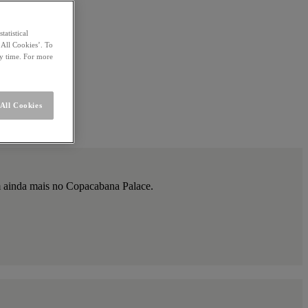
statistical
 All Cookies’. To
ny time. For more
All Cookies
am ainda mais no Copacabana Palace.