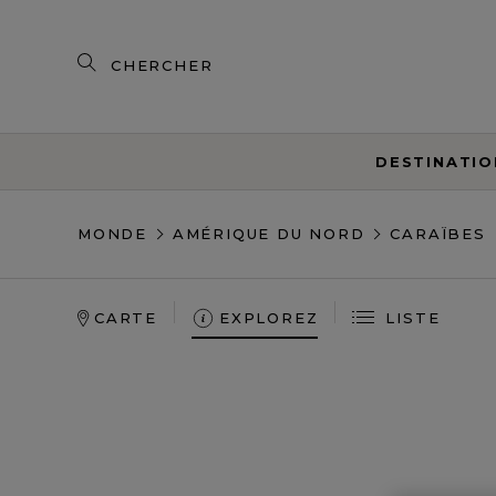
Rechercher
nos
produits
DESTINATIO
MONDE
AMÉRIQUE DU NORD
CARAÏBES
CARTE
EXPLOREZ
LISTE
Où les plages de sable
fins rencontrent des
criques cachées à l'eau