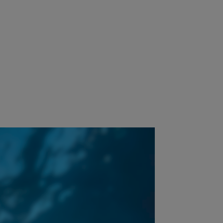
CARAÏBE