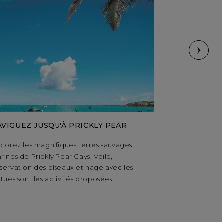
AVIGUEZ JUSQU'À PRICKLY PEAR
KAYAK
plorez les magnifiques terres sauvages
Faire du kayak
rines de Prickly Pear Cays. Voile,
meilleures man
servation des oiseaux et nage avec les
rtues sont les activités proposées.