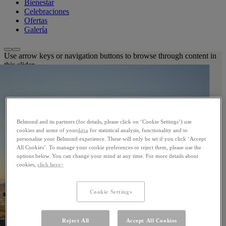
Bienestar
Celebraciones
Ofertas
Galería
Use arrow keys or navigation buttons to browse through content in
this slider
Belmond and its partners (for details, please click on ‘Cookie Settings’) use
cookies and some of your
data
for statistical analysis, functionality and to
personalise your Belmond experience. These will only be set if you click ‘Accept
All Cookies’. To manage your cookie preferences or reject them, please use the
options below. You can change your mind at any time. For more details about
cookies,
click here>
Cookie Settings
Reject All
Accept All Cookies