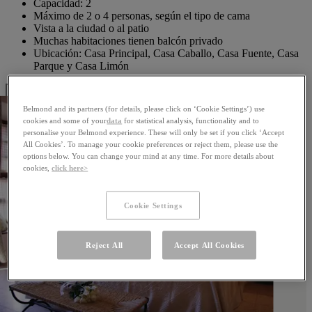
Capacidad: 2
Máximo de 2 o 4 personas, según el tipo de cama
Vista a la ciudad o al patio
Muchas habitaciones tienen balcón privado
Ubicación: Casa Principal, Casa Caballo, Casa Fuente, Casa
Parque y Casa Limón
Ver y reservar
Belmond and its partners (for details, please click on ‘Cookie Settings’) use
cookies and some of your
data
for statistical analysis, functionality and to
personalise your Belmond experience. These will only be set if you click ‘Accept
All Cookies’. To manage your cookie preferences or reject them, please use the
options below. You can change your mind at any time. For more details about
cookies,
click here>
Cookie Settings
Reject All
Accept All Cookies